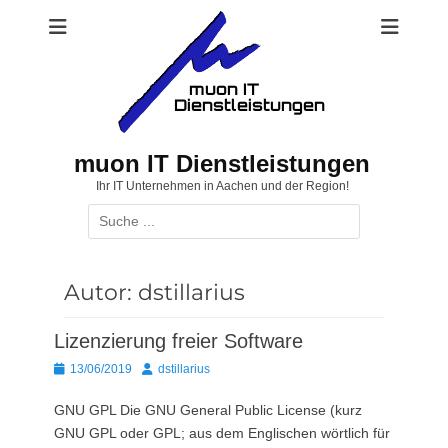
Zum
Inhalt
springen
muon IT Dienstleistungen
Ihr IT Unternehmen in Aachen und der Region!
Suchen
nach:
Autor:
dstillarius
Lizenzierung freier Software
Posted
Autor
13/06/2019
dstillarius
on
GNU GPL Die GNU General Public License (kurz
GNU GPL oder GPL; aus dem Englischen wörtlich für