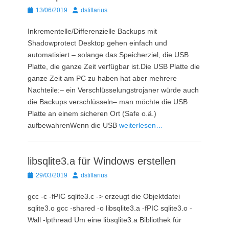
Posted
Autor
13/06/2019
dstillarius
on
Inkrementelle/Differenzielle Backups mit
Shadowprotect Desktop gehen einfach und
automatisiert – solange das Speicherziel, die USB
Platte, die ganze Zeit verfügbar ist.Die USB Platte die
ganze Zeit am PC zu haben hat aber mehrere
Nachteile:– ein Verschlüsselungstrojaner würde auch
die Backups verschlüsseln– man möchte die USB
Platte an einem sicheren Ort (Safe o.ä.)
aufbewahrenWenn die USB
weiterlesen…
libsqlite3.a für Windows erstellen
Posted
Autor
29/03/2019
dstillarius
on
gcc -c -fPIC sqlite3.c -> erzeugt die Objektdatei
sqlite3.o gcc -shared -o libsqlite3.a -fPIC sqlite3.o -
Wall -lpthread Um eine libsqlite3.a Bibliothek für