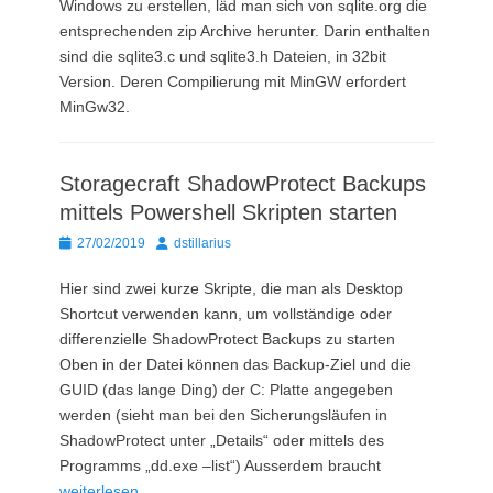
Windows zu erstellen, läd man sich von sqlite.org die
entsprechenden zip Archive herunter. Darin enthalten
sind die sqlite3.c und sqlite3.h Dateien, in 32bit
Version. Deren Compilierung mit MinGW erfordert
MinGw32.
Storagecraft ShadowProtect Backups
mittels Powershell Skripten starten
Posted
Autor
27/02/2019
dstillarius
on
Hier sind zwei kurze Skripte, die man als Desktop
Shortcut verwenden kann, um vollständige oder
differenzielle ShadowProtect Backups zu starten
Oben in der Datei können das Backup-Ziel und die
GUID (das lange Ding) der C: Platte angegeben
werden (sieht man bei den Sicherungsläufen in
ShadowProtect unter „Details“ oder mittels des
Programms „dd.exe –list“) Ausserdem braucht
weiterlesen…