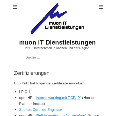
Zum
Inhalt
springen
muon IT Dienstleistungen
Ihr IT Unternehmen in Aachen und der Region!
Suchen
nach:
Zertifizierungen
Udo Pütz hat folgende Zertifikate erworben:
LPIC 1
openHPI „
Internetworking mit TCP/IP
“ (Hasso
Plattner Institut)
Sophos Certified Engineer
openHPI „
IPv6 in modernen Netzwerken
“ (Hasso