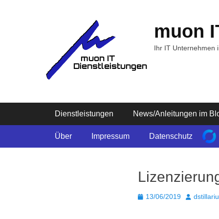
Zum
Inhalt
muon I
springen
Ihr IT Unternehmen 
Primäres Menü
Dienstleistungen
News/Anleitungen im Bl
Sekundäres Menü
Über
Impressum
Datenschutz
Lizenzierung
Posted
Autor
13/06/2019
dstillari
on