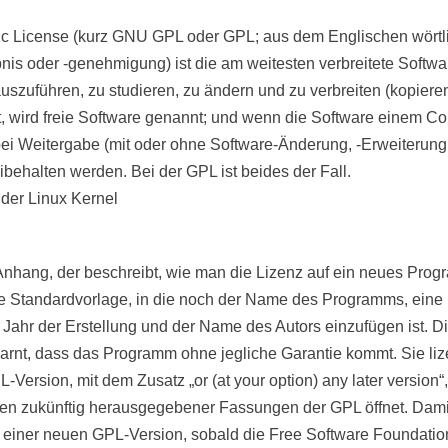
c License (kurz GNU GPL oder GPL; aus dem Englischen wörtli
nis oder -genehmigung) ist die am weitesten verbreitete Softwa
uszuführen, zu studieren, zu ändern und zu verbreiten (kopieren
, wird freie Software genannt; und wenn die Software einem Copy
i Weitergabe (mit oder ohne Software-Änderung, -Erweiterung,
ehalten werden. Bei der GPL ist beides der Fall.
 der Linux Kernel
Anhang, der beschreibt, wie man die Lizenz auf ein neues Pr
ne Standardvorlage, in die noch der Name des Programms, eine
 Jahr der Erstellung und der Name des Autors einzufügen ist. Di
arnt, dass das Programm ohne jegliche Garantie kommt. Sie li
L-Version, mit dem Zusatz „or (at your option) any later versio
gen zukünftig herausgegebener Fassungen der GPL öffnet. Dam
 einer neuen GPL-Version, sobald die Free Software Foundatio