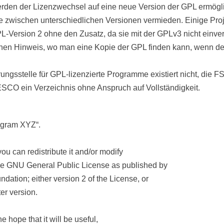
rden der Lizenzwechsel auf eine neue Version der GPL ermögl
e zwischen unterschiedlichen Versionen vermieden. Einige Pro
PL-Version 2 ohne den Zusatz, da sie mit der GPLv3 nicht einve
einen Hinweis, wo man eine Kopie der GPL finden kann, wenn 
rungsstelle für GPL-lizenzierte Programme existiert nicht, die FS
CO ein Verzeichnis ohne Anspruch auf Vollständigkeit.
program XYZ“.
you can redistribute it and/or modify
 the GNU General Public License as published by
dation; either version 2 of the License, or
ter version.
he hope that it will be useful,