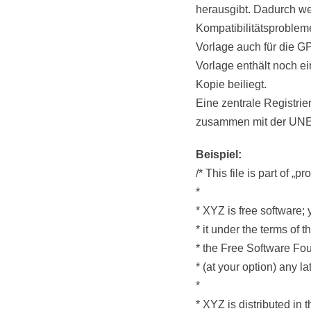
herausgibt. Dadurch we
Kompatibilitätsproblem
Vorlage auch für die G
Vorlage enthält noch 
Kopie beiliegt.
Eine zentrale Registrie
zusammen mit der UNES
Beispiel:
/* This file is part of „
*
* XYZ is free software; 
* it under the terms of
* the Free Software Foun
* (at your option) any la
*
* XYZ is distributed in t