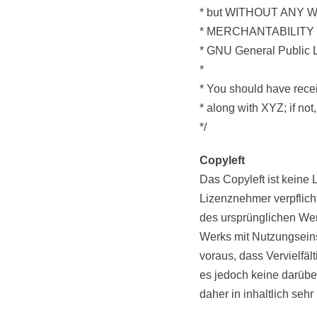
* but WITHOUT ANY WA
* MERCHANTABILITY 
* GNU General Public L
*
* You should have rece
* along with XYZ; if not,
*/
Copyleft
Das Copyleft ist keine
Lizenznehmer verpflich
des ursprünglichen Wer
Werks mit Nutzungseins
voraus, dass Vervielfä
es jedoch keine darüb
daher in inhaltlich seh