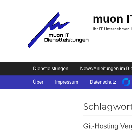
Zum
Inhalt
muon I
springen
Ihr IT Unternehmen 
Primäres Menü
Dienstleistungen
News/Anleitungen im Bl
Sekundäres Menü
Über
Impressum
Datenschutz
Schlagwor
Git-Hosting Ver