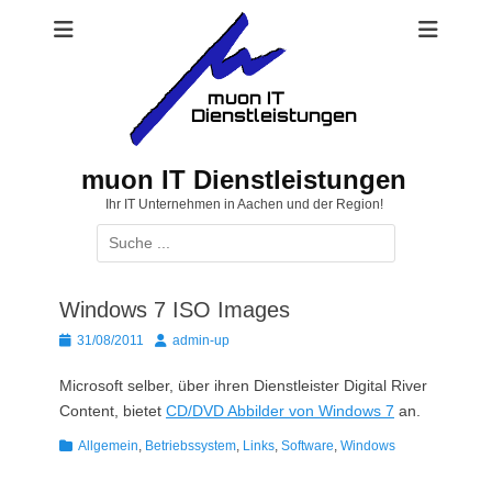
Zum
Inhalt
springen
muon IT Dienstleistungen
Ihr IT Unternehmen in Aachen und der Region!
Suchen
nach:
Windows 7 ISO Images
Posted
Autor
31/08/2011
admin-up
on
Microsoft selber, über ihren Dienstleister Digital River
Content, bietet
CD/DVD Abbilder von Windows 7
an.
Kategorien
Allgemein
,
Betriebssystem
,
Links
,
Software
,
Windows