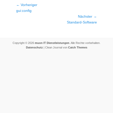
Beitragsnavigation
← Vorheriger
Vorheriger
gui:config
Beitrag:
Nächster →
Nächster
Standard-Software
Beitrag:
Copyright © 2026
muon IT Dienstleistungen
. Alle Rechte vorbehalten.
Datenschutz
| Clean Journal von
Catch Themes