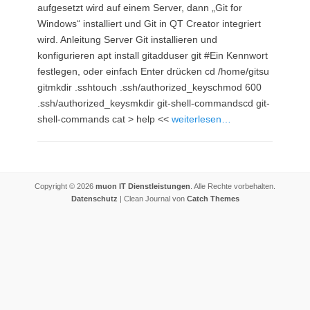
aufgesetzt wird auf einem Server, dann „Git for
Windows“ installiert und Git in QT Creator integriert
wird. Anleitung Server Git installieren und
konfigurieren apt install gitadduser git #Ein Kennwort
festlegen, oder einfach Enter drücken cd /home/gitsu
gitmkdir .sshtouch .ssh/authorized_keyschmod 600
.ssh/authorized_keysmkdir git-shell-commandscd git-
shell-commands cat > help <<
weiterlesen…
Copyright © 2026
muon IT Dienstleistungen
. Alle Rechte vorbehalten.
Datenschutz
| Clean Journal von
Catch Themes