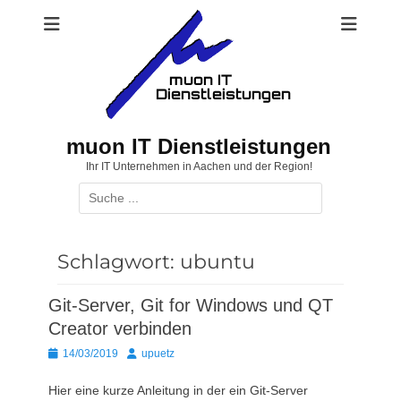
Zum
Inhalt
springen
muon IT Dienstleistungen
Ihr IT Unternehmen in Aachen und der Region!
Suchen
nach:
Schlagwort:
ubuntu
Git-Server, Git for Windows und QT
Creator verbinden
Posted
Autor
14/03/2019
upuetz
on
Hier eine kurze Anleitung in der ein Git-Server