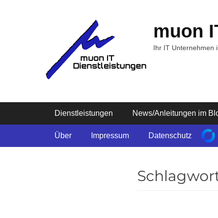
Zum
Inhalt
muon I
springen
Ihr IT Unternehmen 
Primäres Menü
Dienstleistungen
News/Anleitungen im Bl
Sekundäres Menü
Über
Impressum
Datenschutz
Schlagwor