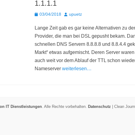
1.1.1.1
Posted
Autor
03/04/2018
upuetz
on
Lange Zeit gab es gar keine Alternativen zu d
Provider, die man bei DSL gepusht bekam. Dan
schnellen DNS Servern 8.8.8.8 und 8.8.4.4 g
Markt“ etwas aufgemischt. Deren Server waren 
auch weit vor dem Ablauf der TTL schon wieder
Nameserver
weiterlesen…
n IT Dienstleistungen
. Alle Rechte vorbehalten.
Datenschutz
| Clean Jour