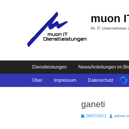
Zum
Inhalt
muon I
springen
Ihr IT Unternehmen 
Primäres Menü
Dienstleistungen
News/Anleitungen im Bl
Sekundäres Menü
Über
Impressum
Datenschutz
ganeti
Posted
Autor
28/07/2012
admin-
on