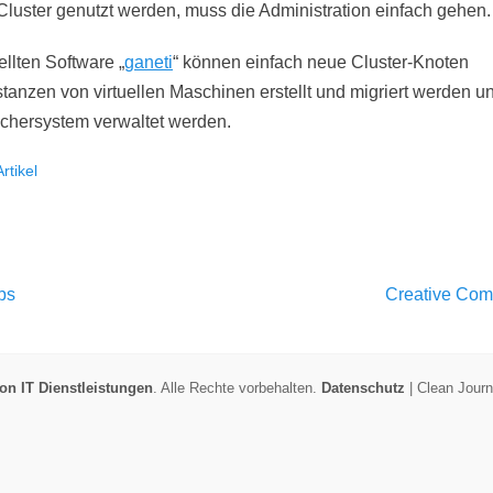
Cluster genutzt werden, muss die Administration einfach gehen.
ellten Software „
ganeti
“ können einfach neue Cluster-Knoten
stanzen von virtuellen Maschinen erstellt und migriert werden 
chersystem verwaltet werden.
Artikel
igation
Nächster
ps
Creative Com
Beitrag:
n IT Dienstleistungen
. Alle Rechte vorbehalten.
Datenschutz
| Clean Jour