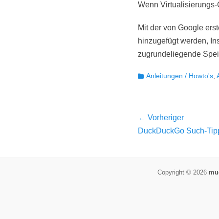
Wenn Virtualisierungs-
Mit der von Google erst
hinzugefügt werden, In
zugrundeliegende Spei
Kategorien
Anleitungen / Howto's
,
Beitragsnav
← Vorheriger
Vorheriger
DuckDuckGo Such-Tip
Beitrag:
Copyright © 2026
muo