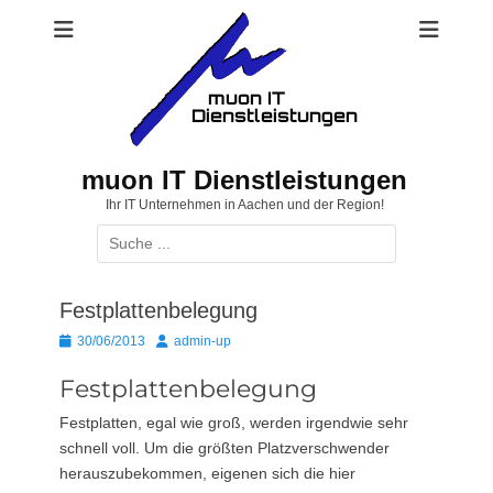
Zum
Inhalt
springen
muon IT Dienstleistungen
Ihr IT Unternehmen in Aachen und der Region!
Suchen
nach:
Festplattenbelegung
Posted
Autor
30/06/2013
admin-up
on
Festplattenbelegung
Festplatten, egal wie groß, werden irgendwie sehr
schnell voll. Um die größten Platzverschwender
herauszubekommen, eigenen sich die hier