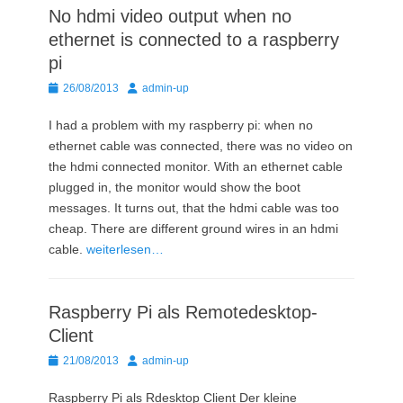
No hdmi video output when no
ethernet is connected to a raspberry
pi
Posted
Autor
26/08/2013
admin-up
on
I had a problem with my raspberry pi: when no
ethernet cable was connected, there was no video on
the hdmi connected monitor. With an ethernet cable
plugged in, the monitor would show the boot
messages. It turns out, that the hdmi cable was too
cheap. There are different ground wires in an hdmi
cable.
weiterlesen…
Raspberry Pi als Remotedesktop-
Client
Posted
Autor
21/08/2013
admin-up
on
Raspberry Pi als Rdesktop Client Der kleine