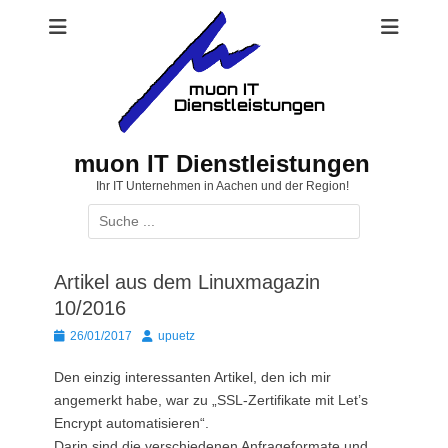
Zum
Inhalt
springen
muon IT Dienstleistungen
Ihr IT Unternehmen in Aachen und der Region!
Suchen
nach:
Artikel aus dem Linuxmagazin
10/2016
Posted
Autor
26/01/2017
upuetz
on
Den einzig interessanten Artikel, den ich mir
angemerkt habe, war zu „SSL-Zertifikate mit Let’s
Encrypt automatisieren“.
Darin sind die verschiedenen Anfrageformate und