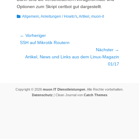
Optionen zum Skript certbot gut dargestellt.
Kategorien
Allgemein
,
Anleitungen / Howto's
,
Artikel
,
muon-it
Beitragsnavigation
← Vorheriger
Vorheriger
SSH auf Mikrotik Routern
Beitrag:
Nächster →
Nächster
Artikel, News und Links aus dem Linux-Magazin
Beitrag:
01/17
Copyright © 2026
muon IT Dienstleistungen
. Alle Rechte vorbehalten.
Datenschutz
| Clean Journal von
Catch Themes