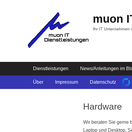
Zum
Inhalt
muon I
springen
Ihr IT Unternehmen 
Primäres Menü
Dienstleistungen
News/Anleitungen im Bl
Sekundäres Menü
Über
Impressum
Datenschutz
Hardware
Wir beraten Sie gerne 
Laptop und Desktop, Se